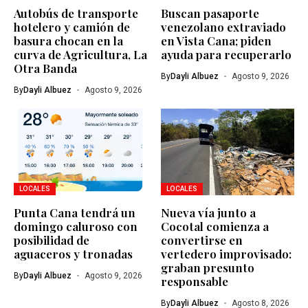
Autobús de transporte
Buscan pasaporte
hotelero y camión de
venezolano extraviado
basura chocan en la
en Vista Cana; piden
curva de Agricultura, La
ayuda para recuperarlo
Otra Banda
By
Dayli Albuez
Agosto 9, 2026
By
Dayli Albuez
Agosto 9, 2026
LOCALES
LOCALES
Punta Cana tendrá un
Nueva vía junto a
domingo caluroso con
Cocotal comienza a
posibilidad de
convertirse en
aguaceros y tronadas
vertedero improvisado:
graban presunto
By
Dayli Albuez
Agosto 9, 2026
responsable
By
Dayli Albuez
Agosto 8, 2026