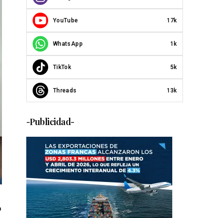
YouTube
17k
WhatsApp
1k
TikTok
5k
Threads
13k
-Publicidad-
o