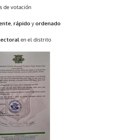
s de votación
iente
,
rápido
y
ordenado
lectoral
en el distrito