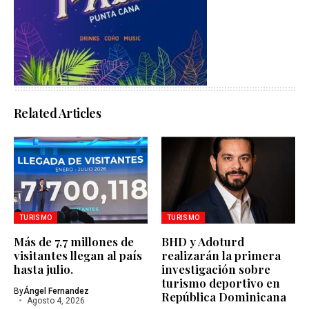
Related Articles
TURISMO
TURISMO
Más de 7,7 millones de
BHD y Adoturd
visitantes llegan al país
realizarán la primera
hasta julio.
investigación sobre
turismo deportivo en
By
Ángel Fernandez
República Dominicana
Agosto 4, 2026