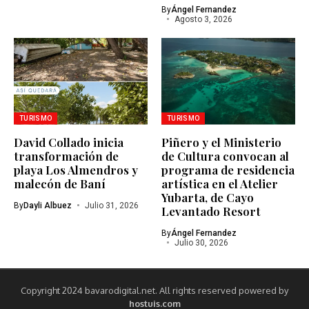
By
Ángel Fernandez
Agosto 3, 2026
TURISMO
TURISMO
David Collado inicia
Piñero y el Ministerio
transformación de
de Cultura convocan al
playa Los Almendros y
programa de residencia
malecón de Baní
artística en el Atelier
Yubarta, de Cayo
By
Dayli Albuez
Julio 31, 2026
Levantado Resort
By
Ángel Fernandez
Julio 30, 2026
Copyright 2024 bavarodigital.net. All rights reserved powered by
hostuis.com