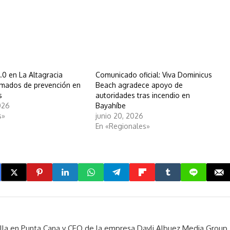
.0 en La Altagracia
Comunicado oficial: Viva Dominicus
lamados de prevención en
Beach agradece apoyo de
s
autoridades tras incendio en
026
Bayahíbe
s»
junio 20, 2026
En «Regionales»
rella en Punta Cana y CEO de la empresa Dayli Albuez Media Group.