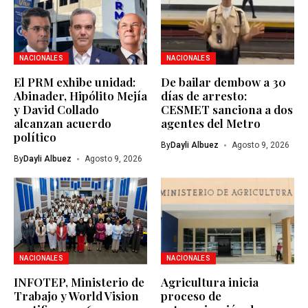
NACIONALES
NACIONALES
El PRM exhibe unidad:
De bailar dembow a 30
Abinader, Hipólito Mejía
días de arresto:
y David Collado
CESMET sanciona a dos
alcanzan acuerdo
agentes del Metro
político
By
Dayli Albuez
Agosto 9, 2026
By
Dayli Albuez
Agosto 9, 2026
NACIONALES
NACIONALES
INFOTEP, Ministerio de
Agricultura inicia
Trabajo y World Vision
proceso de