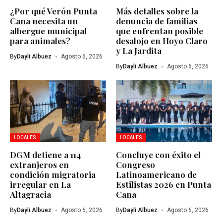
¿Por qué Verón Punta
Más detalles sobre la
Cana necesita un
denuncia de familias
albergue municipal
que enfrentan posible
para animales?
desalojo en Hoyo Claro
y La Jardita
By
Dayli Albuez
Agosto 6, 2026
By
Dayli Albuez
Agosto 6, 2026
LOCALES
LOCALES
DGM detiene a 114
Concluye con éxito el
extranjeros en
Congreso
condición migratoria
Latinoamericano de
irregular en La
Estilistas 2026 en Punta
Altagracia
Cana
By
Dayli Albuez
Agosto 6, 2026
By
Dayli Albuez
Agosto 6, 2026