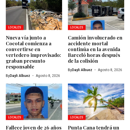
LOCALES
LOCALES
Nueva vía junto a
Camión involucrado en
Cocotal comienza a
accidente mortal
convertirse en
continúa en la avenida
vertedero improvisado:
Barceló horas después
graban presunto
de la colisión
responsable
By
Dayli Albuez
Agosto 8, 2026
By
Dayli Albuez
Agosto 8, 2026
LOCALES
LOCALES
Fallece joven de 26 años
Punta Cana tendrá un