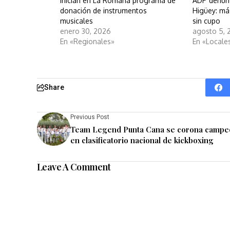
Inician en La Romana programa de
ADP denunc
donación de instrumentos
Higüey: má
musicales
sin cupo
enero 30, 2026
agosto 5, 
En «Regionales»
En «Locale
Share
Previous Post
Team Legend Punta Cana se corona campe
en clasificatorio nacional de kickboxing
Leave A Comment