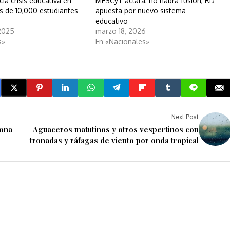
ia crisis educativa en
MESCyT aclara: no habrá fusión, RD
s de 10,000 estudiantes
apuesta por nuevo sistema
educativo
2025
marzo 18, 2026
s»
En «Nacionales»
Next Post
ona
Aguaceros matutinos y otros vespertinos con
tronadas y ráfagas de viento por onda tropical