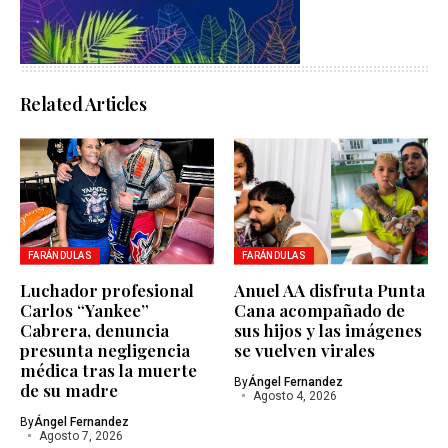
Related Articles
FARÁNDULAS
FARÁNDULAS
Luchador profesional
Anuel AA disfruta Punta
Carlos “Yankee”
Cana acompañado de
Cabrera, denuncia
sus hijos y las imágenes
presunta negligencia
se vuelven virales
médica tras la muerte
By
Ángel Fernandez
de su madre
Agosto 4, 2026
By
Ángel Fernandez
Agosto 7, 2026