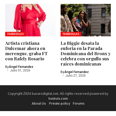
FARÁNDULAS
FARÁNDULAS
Artista cristiana
La Biggie desata la
Dulcemar ahora en
euforia en la Parada
merengue, graba FT
Dominicana del Bronx y
con Rafely Rosario
celebra con orgullo sus
raíces dominicanas
By
Ángel Fernandez
Julio 31, 2026
By
Ángel Fernandez
Julio 27, 2026
Copyright 2024 bavarodigital.net. All rights reserved powered by
hostuis.com
About Us
Private policy
Forums