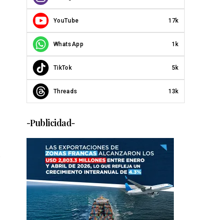
YouTube
17k
WhatsApp
1k
TikTok
5k
Threads
13k
-Publicidad-
s