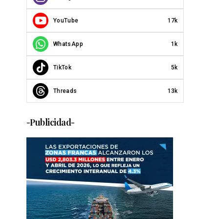
YouTube
17k
WhatsApp
1k
TikTok
5k
Threads
13k
-Publicidad-