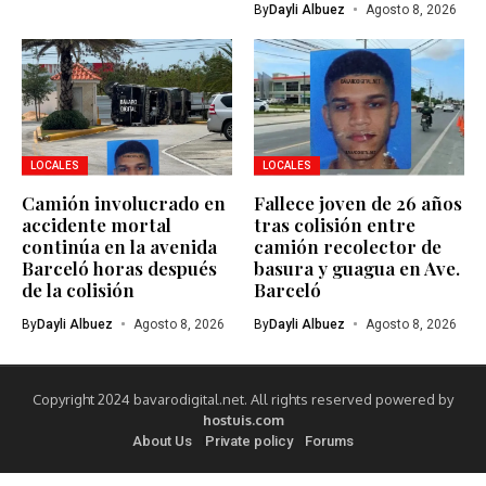
By
Dayli Albuez
Agosto 8, 2026
LOCALES
LOCALES
Camión involucrado en
Fallece joven de 26 años
accidente mortal
tras colisión entre
continúa en la avenida
camión recolector de
Barceló horas después
basura y guagua en Ave.
de la colisión
Barceló
By
Dayli Albuez
Agosto 8, 2026
By
Dayli Albuez
Agosto 8, 2026
Copyright 2024 bavarodigital.net. All rights reserved powered by
hostuis.com
About Us
Private policy
Forums