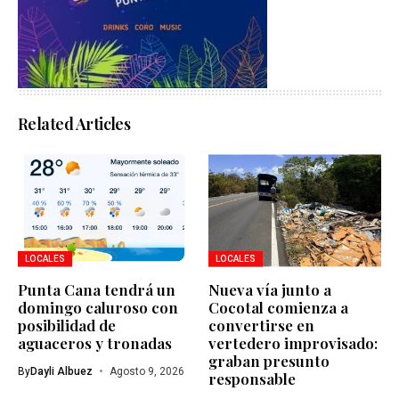
Related Articles
LOCALES
LOCALES
Punta Cana tendrá un
Nueva vía junto a
domingo caluroso con
Cocotal comienza a
posibilidad de
convertirse en
aguaceros y tronadas
vertedero improvisado:
graban presunto
By
Dayli Albuez
Agosto 9, 2026
responsable