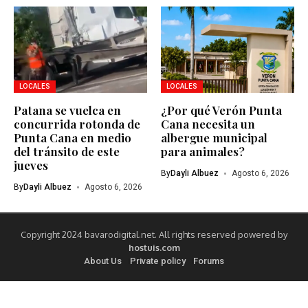
LOCALES
LOCALES
Patana se vuelca en
¿Por qué Verón Punta
concurrida rotonda de
Cana necesita un
Punta Cana en medio
albergue municipal
del tránsito de este
para animales?
jueves
By
Dayli Albuez
Agosto 6, 2026
By
Dayli Albuez
Agosto 6, 2026
Copyright 2024 bavarodigital.net. All rights reserved powered by
hostuis.com
About Us
Private policy
Forums