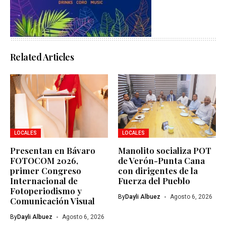
Related Articles
LOCALES
LOCALES
Presentan en Bávaro
Manolito socializa POT
FOTOCOM 2026,
de Verón-Punta Cana
primer Congreso
con dirigentes de la
Internacional de
Fuerza del Pueblo
Fotoperiodismo y
By
Dayli Albuez
Agosto 6, 2026
Comunicación Visual
By
Dayli Albuez
Agosto 6, 2026