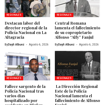
REGIONALES
REGIONALES
Destacan labor del
Central Romana
director regional de la
lamenta el fallecimiento
Policía Nacional en La
de su copropietario
Altagracia
Alfonso “Alfy” Fanjul
By
Dayli Albuez
Agosto 6, 2026
By
Dayli Albuez
Agosto 6, 2026
REGIONALES
REGIONALES
Fallece sargento de la
La Dirección Regional
Policía Nacional tras
Este de la Policía
varios días
Nacional lamenta el
hospitalizado por
fallecimiento de Alfonso