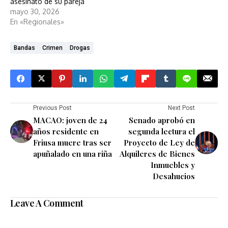
asesinato de su pareja
mayo 30, 2026
En «Regionales»
Bandas
Crimen
Drogas
Previous Post
Next Post
MACAO: joven de 24
Senado aprobó en
años residente en
segunda lectura el
Friusa muere tras ser
Proyecto de Ley de
apuñalado en una riña
Alquileres de Bienes
Inmuebles y
Desahucios
Leave A Comment