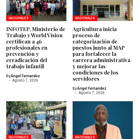
NACIONALES
NACIONALES
INFOTEP, Ministerio de
Agricultura inicia
Trabajo y World Vision
proceso de
certifican a 46
categorización de
profesionales en
puestos junto al MAP
prevención y
para fortalecer la
erradicación del
carrera administrativa
trabajo infantil
y mejorar las
condiciones de los
By
Ángel Fernandez
servidores
Agosto 7, 2026
By
Ángel Fernandez
Agosto 7, 2026
NACIONALES
NACIONALES