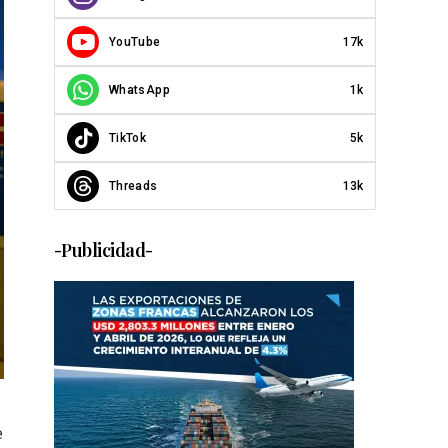
YouTube
17k
WhatsApp
1k
TikTok
5k
Threads
13k
-Publicidad-
e