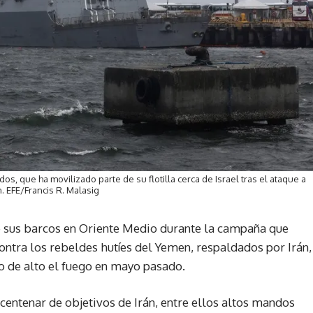
s, que ha movilizado parte de su flotilla cerca de Israel tras el ataque a
n. EFE/Francis R. Malasig
 sus barcos en Oriente Medio durante la campaña que
contra los rebeldes hutíes del Yemen, respaldados por Irán,
o de alto el fuego en mayo pasado.
 centenar de objetivos de Irán, entre ellos altos mandos