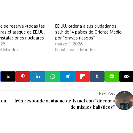
ue se reserva «todas las
EE.UU. ordena a sus ciudadanos
ras el ataque de EE.UU.
salir de 14 países de Oriente Medio
instalaciones nucleares
por “graves riesgos”
025
marzo 3, 2026
 el Mundo»
En «Asi va el Mundo»
Next Post
 en
Irán responde al ataque de Israel con “decenas
de misiles balísticos”