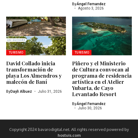
By
Ángel Fernandez
Agosto 3, 2026
TURISMO
TURISMO
David Collado inicia
Piñero y el Ministerio
transformación de
de Cultura convocan al
playa Los Almendros y
programa de residencia
malecón de Baní
artística en el Atelier
Yubarta, de Cayo
By
Dayli Albuez
Julio 31, 2026
Levantado Resort
By
Ángel Fernandez
Julio 30, 2026
Copyright 2024 bavarodigital.net. All rights reserved powered by
hostuis.com