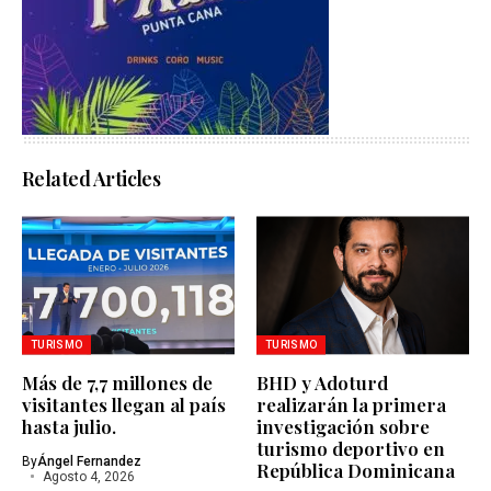
Related Articles
TURISMO
TURISMO
Más de 7,7 millones de
BHD y Adoturd
visitantes llegan al país
realizarán la primera
hasta julio.
investigación sobre
turismo deportivo en
By
Ángel Fernandez
República Dominicana
Agosto 4, 2026