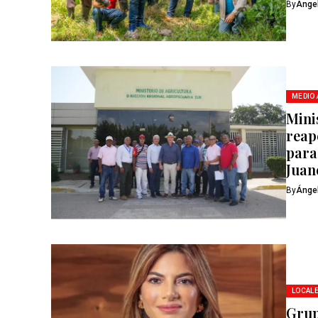
By
Ánge
MEDIO
Mini
reap
para 
Juan
By
Ánge
LOCAL
Grup