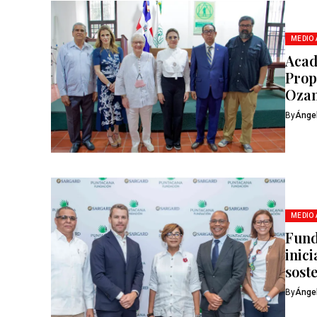
MEDIO
Acad
Prop
Oza
By
Ánge
MEDIO
Fund
inic
sost
By
Ánge