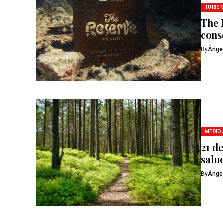
TURIS
The 
cons
By
Ánge
MEDIO
21 d
salu
By
Ánge