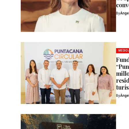
conv
By
Ánge
MEDIO
Fund
“Pun
mill
resi
turís
By
Ánge