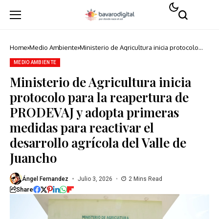
Home
Medio Ambiente
Ministerio de Agricultura inicia protocolo
para la reapertura de PRODEVAJ y adopta
primeras medidas para reactivar el
MEDIO AMBIENTE
desarrollo agrícola del Valle de Juancho
Ministerio de Agricultura inicia
protocolo para la reapertura de
PRODEVAJ y adopta primeras
medidas para reactivar el
desarrollo agrícola del Valle de
Juancho
Ángel Fernandez
Julio 3, 2026
2 Mins Read
Share