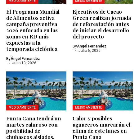
MEDIO AMBIENTE
MEDIO AMBIENTE
El Programa Mundial
Ejecutivos de Cacao
de Alimentos activa
Green realizan jornada
campaña preventiva
de reforestación antes
2026 enfocada en las
de iniciar el desarrollo
zonas en RD más
del proyecto
expuestas a la
By
Ángel Fernandez
temporada ciclónica
Julio 6, 2026
By
Ángel Fernandez
Julio 13, 2026
MEDIO AMBIENTE
MEDIO AMBIENTE
Punta Cana tendrá un
Calor y posibles
martes caluroso con
aguaceros marcarán el
posibilidad de
clima de este lunes en
chubascos aislados,
Punta Cana