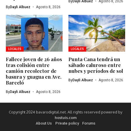
By
Dayli Albuez
Agosto 8, 2026
By
Dayli Albuez
Agosto 8, 2026
LOCALES
LOCALES
Fallece joven de 26 años
Punta Cana tendrá un
tras colisión entre
sábado caluroso entre
camión recolector de
nubes y períodos de sol
basura y guagua en Ave.
By
Dayli Albuez
Agosto 8, 2026
Barceló
By
Dayli Albuez
Agosto 8, 2026
Copyright 2024 bavarodigital.net. All rights reserved powered by
hostuis.com
About Us
Private policy
Forums