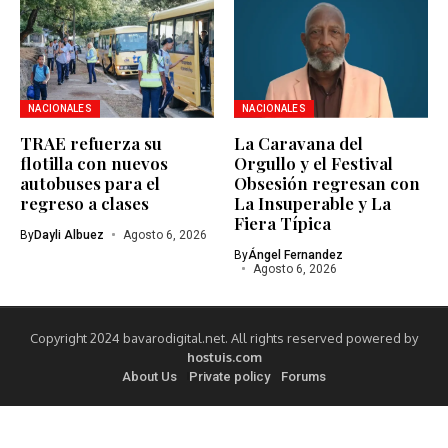
NACIONALES
NACIONALES
TRAE refuerza su
La Caravana del
flotilla con nuevos
Orgullo y el Festival
autobuses para el
Obsesión regresan con
regreso a clases
La Insuperable y La
Fiera Típica
By
Dayli Albuez
Agosto 6, 2026
By
Ángel Fernandez
Agosto 6, 2026
Copyright 2024 bavarodigital.net. All rights reserved powered by
hostuis.com
About Us
Private policy
Forums