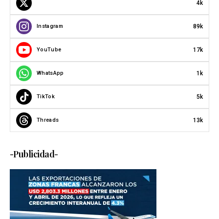
4k
89k
Instagram
17k
YouTube
1k
WhatsApp
5k
TikTok
13k
Threads
-Publicidad-