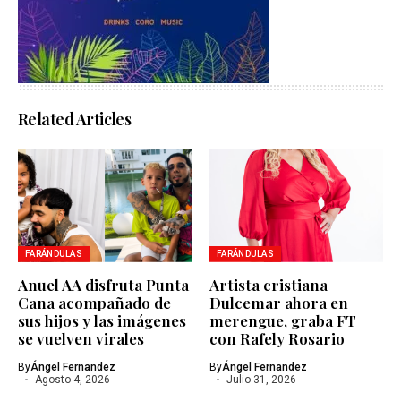
Related Articles
FARÁNDULAS
FARÁNDULAS
Anuel AA disfruta Punta
Artista cristiana
Cana acompañado de
Dulcemar ahora en
sus hijos y las imágenes
merengue, graba FT
se vuelven virales
con Rafely Rosario
By
Ángel Fernandez
By
Ángel Fernandez
Agosto 4, 2026
Julio 31, 2026