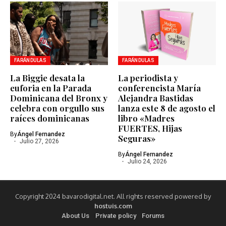
FARÁNDULAS
FARÁNDULAS
La Biggie desata la
La periodista y
euforia en la Parada
conferencista María
Dominicana del Bronx y
Alejandra Bastidas
celebra con orgullo sus
lanza este 8 de agosto el
raíces dominicanas
libro «Madres
FUERTES, Hijas
By
Ángel Fernandez
Seguras»
Julio 27, 2026
By
Ángel Fernandez
Julio 24, 2026
Copyright 2024 bavarodigital.net. All rights reserved powered by
hostuis.com
About Us
Private policy
Forums