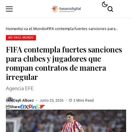
Home
Asi va el Mundo
FIFA contempla fuertes sanciones para
clubes y jugadores que rompan contratos
de manera irregular
ASI VA EL MUNDO
FIFA contempla fuertes sanciones
para clubes y jugadores que
rompan contratos de manera
irregular
Agencia EFE
Dayli Albuez
Junio 23, 2026
2 Mins Read
Share