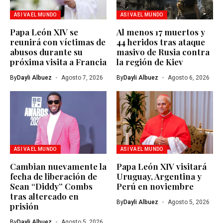
ASI VA EL MUNDO
ASI VA EL MUNDO
Papa León XIV se
Al menos 17 muertos y
reunirá con víctimas de
44 heridos tras ataque
abusos durante su
masivo de Rusia contra
próxima visita a Francia
la región de Kiev
By
Dayli Albuez
Agosto 7, 2026
By
Dayli Albuez
Agosto 6, 2026
ASI VA EL MUNDO
ASI VA EL MUNDO
Cambian nuevamente la
Papa León XIV visitará
fecha de liberación de
Uruguay, Argentina y
Sean “Diddy” Combs
Perú en noviembre
tras altercado en
By
Dayli Albuez
Agosto 5, 2026
prisión
By
Dayli Albuez
Agosto 5, 2026