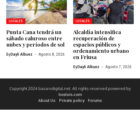
LOCALES
LOCALES
Punta Cana tendrá un
Alcaldía intensifica
sábado caluroso entre
recuperación de
nubes y períodos de sol
espacios públicos y
ordenamiento urbano
By
Dayli Albuez
Agosto 8, 2026
en Friusa
By
Dayli Albuez
Agosto 7, 2026
Copyright 2024 bavarodigital.net. All rights reserved powered by
hostuis.com
About Us
Private policy
Forums