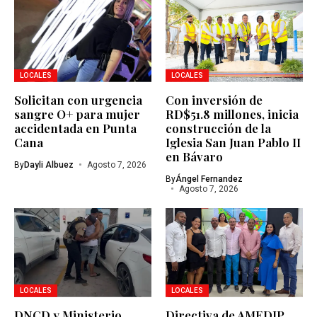
LOCALES
LOCALES
Solicitan con urgencia
Con inversión de
sangre O+ para mujer
RD$51.8 millones, inicia
accidentada en Punta
construcción de la
Cana
Iglesia San Juan Pablo II
en Bávaro
By
Dayli Albuez
Agosto 7, 2026
By
Ángel Fernandez
Agosto 7, 2026
LOCALES
LOCALES
DNCD y Ministerio
Directiva de AMEDIP