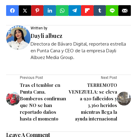
Written by
Dayli albuez
Directora de Bávaro Digital, reportera estrella
en Punta Cana y CEO de la empresa Dayli
Albuez Media Group.
Previous Post
Next Post
Tras el temblor en
TERREMOTO
Punta Cana,
VENEZUELA: se eleva
Bomberos confirman
a 920 fallecidos y
que NO se han
3,360 heridos
reportado daños
mientras llega la
hasta el momento
ayuda internacional
Leave A Comment