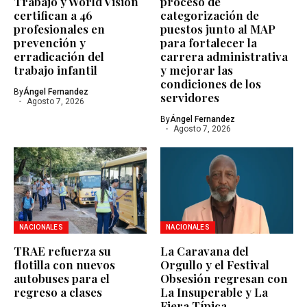
Trabajo y World Vision
proceso de
certifican a 46
categorización de
profesionales en
puestos junto al MAP
prevención y
para fortalecer la
erradicación del
carrera administrativa
trabajo infantil
y mejorar las
condiciones de los
By
Ángel Fernandez
servidores
Agosto 7, 2026
By
Ángel Fernandez
Agosto 7, 2026
NACIONALES
NACIONALES
TRAE refuerza su
La Caravana del
flotilla con nuevos
Orgullo y el Festival
autobuses para el
Obsesión regresan con
regreso a clases
La Insuperable y La
Fiera Típica