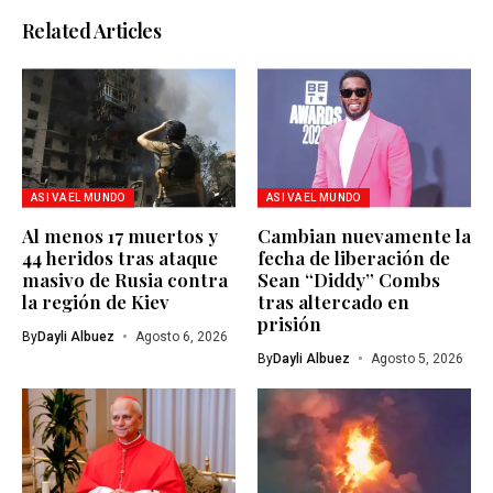
Related Articles
ASI VA EL MUNDO
ASI VA EL MUNDO
Al menos 17 muertos y
Cambian nuevamente la
44 heridos tras ataque
fecha de liberación de
masivo de Rusia contra
Sean “Diddy” Combs
la región de Kiev
tras altercado en
prisión
By
Dayli Albuez
Agosto 6, 2026
By
Dayli Albuez
Agosto 5, 2026