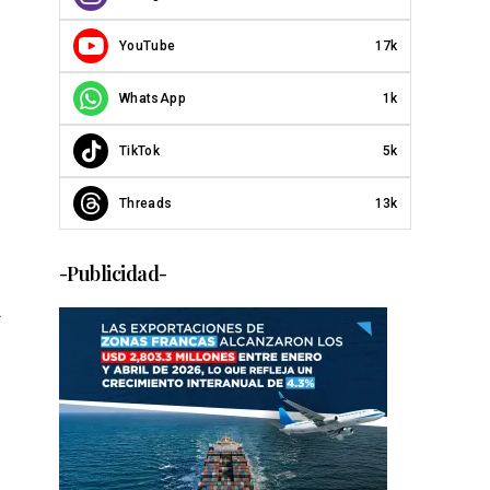
YouTube
17k
WhatsApp
1k
TikTok
5k
Threads
13k
-Publicidad-
l