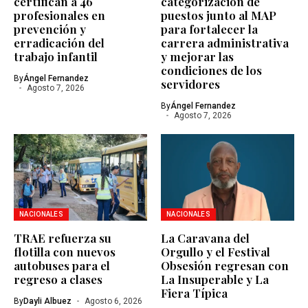
certifican a 46
categorización de
profesionales en
puestos junto al MAP
prevención y
para fortalecer la
erradicación del
carrera administrativa
trabajo infantil
y mejorar las
condiciones de los
By
Ángel Fernandez
servidores
Agosto 7, 2026
By
Ángel Fernandez
Agosto 7, 2026
NACIONALES
NACIONALES
TRAE refuerza su
La Caravana del
flotilla con nuevos
Orgullo y el Festival
autobuses para el
Obsesión regresan con
regreso a clases
La Insuperable y La
Fiera Típica
By
Dayli Albuez
Agosto 6, 2026