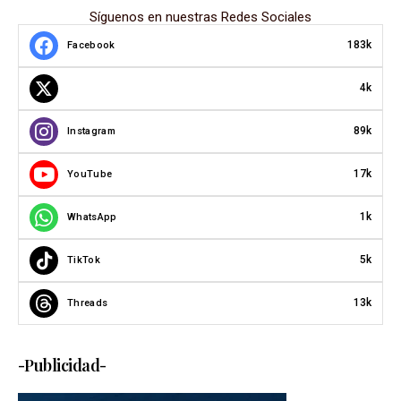
Síguenos en nuestras Redes Sociales
183k
Facebook
4k
89k
Instagram
17k
YouTube
1k
WhatsApp
5k
TikTok
13k
Threads
-Publicidad-