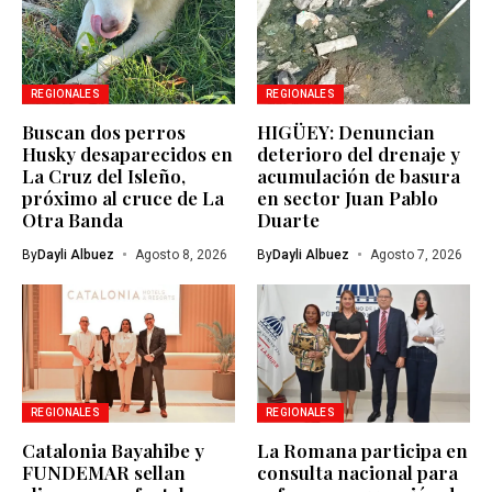
REGIONALES
REGIONALES
Buscan dos perros
HIGÜEY: Denuncian
Husky desaparecidos en
deterioro del drenaje y
La Cruz del Isleño,
acumulación de basura
próximo al cruce de La
en sector Juan Pablo
Otra Banda
Duarte
By
Dayli Albuez
Agosto 8, 2026
By
Dayli Albuez
Agosto 7, 2026
REGIONALES
REGIONALES
Catalonia Bayahibe y
La Romana participa en
FUNDEMAR sellan
consulta nacional para