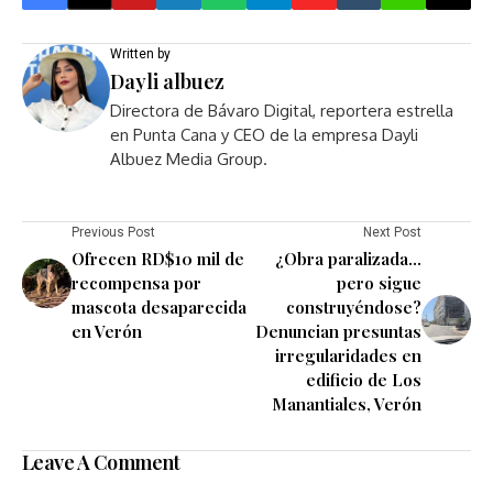
Written by
Dayli albuez
Directora de Bávaro Digital, reportera estrella
en Punta Cana y CEO de la empresa Dayli
Albuez Media Group.
Previous Post
Next Post
Ofrecen RD$10 mil de
¿Obra paralizada…
recompensa por
pero sigue
mascota desaparecida
construyéndose?
en Verón
Denuncian presuntas
irregularidades en
edificio de Los
Manantiales, Verón
Leave A Comment