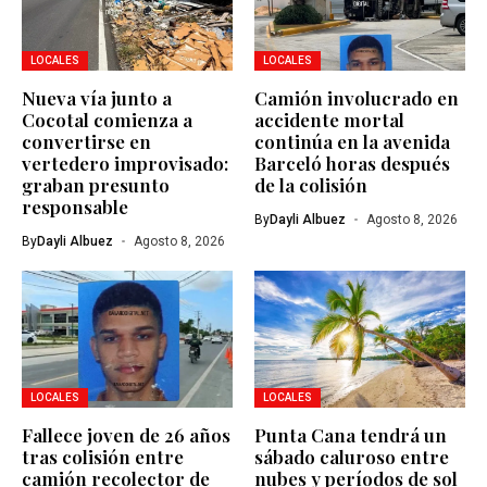
LOCALES
LOCALES
Nueva vía junto a
Camión involucrado en
Cocotal comienza a
accidente mortal
convertirse en
continúa en la avenida
vertedero improvisado:
Barceló horas después
graban presunto
de la colisión
responsable
By
Dayli Albuez
Agosto 8, 2026
By
Dayli Albuez
Agosto 8, 2026
LOCALES
LOCALES
Fallece joven de 26 años
Punta Cana tendrá un
tras colisión entre
sábado caluroso entre
camión recolector de
nubes y períodos de sol