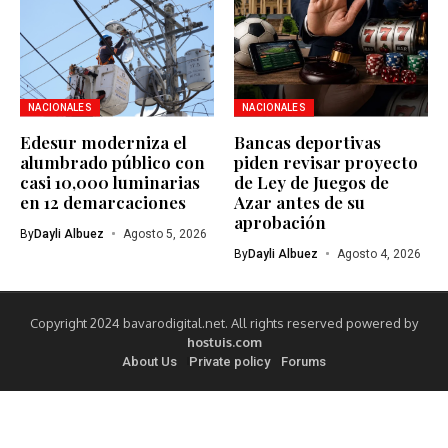
NACIONALES
NACIONALES
Edesur moderniza el
Bancas deportivas
alumbrado público con
piden revisar proyecto
casi 10,000 luminarias
de Ley de Juegos de
en 12 demarcaciones
Azar antes de su
aprobación
By
Dayli Albuez
Agosto 5, 2026
By
Dayli Albuez
Agosto 4, 2026
Copyright 2024 bavarodigital.net. All rights reserved powered by
hostuis.com
About Us
Private policy
Forums