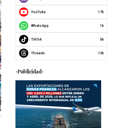
YouTube
17k
WhatsApp
1k
TikTok
5k
Threads
13k
-Publicidad-