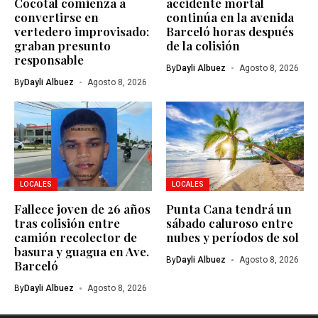
Cocotal comienza a
accidente mortal
convertirse en
continúa en la avenida
vertedero improvisado:
Barceló horas después
graban presunto
de la colisión
responsable
By
Dayli Albuez
Agosto 8, 2026
By
Dayli Albuez
Agosto 8, 2026
LOCALES
LOCALES
Fallece joven de 26 años
Punta Cana tendrá un
tras colisión entre
sábado caluroso entre
camión recolector de
nubes y períodos de sol
basura y guagua en Ave.
By
Dayli Albuez
Agosto 8, 2026
Barceló
By
Dayli Albuez
Agosto 8, 2026