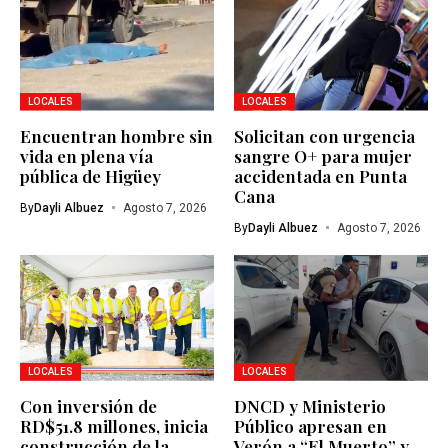
LOCALES
LOCALES
Encuentran hombre sin
Solicitan con urgencia
vida en plena vía
sangre O+ para mujer
pública de Higüey
accidentada en Punta
Cana
By
Dayli Albuez
Agosto 7, 2026
By
Dayli Albuez
Agosto 7, 2026
LOCALES
LOCALES
Con inversión de
DNCD y Ministerio
RD$51.8 millones, inicia
Público apresan en
construcción de la
Verón a “El Muerto” y