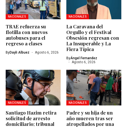
NACIONALES
NACIONALES
TRAE refuerza su
La Caravana del
flotilla con nuevos
Orgullo y el Festival
autobuses para el
Obsesión regresan con
regreso a clases
La Insuperable y La
Fiera Típica
By
Dayli Albuez
Agosto 6, 2026
By
Ángel Fernandez
Agosto 6, 2026
NACIONALES
NACIONALES
Santiago Hazim retira
Padre y su hija de un
solicitud de arresto
año mueren tras ser
domiciliario; tribunal
atropellados por una