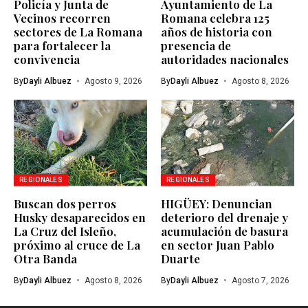
Policía y Junta de
Ayuntamiento de La
Vecinos recorren
Romana celebra 125
sectores de La Romana
años de historia con
para fortalecer la
presencia de
convivencia
autoridades nacionales
By
Dayli Albuez
Agosto 9, 2026
By
Dayli Albuez
Agosto 8, 2026
REGIONALES
REGIONALES
Buscan dos perros
HIGÜEY: Denuncian
Husky desaparecidos en
deterioro del drenaje y
La Cruz del Isleño,
acumulación de basura
próximo al cruce de La
en sector Juan Pablo
Otra Banda
Duarte
By
Dayli Albuez
Agosto 8, 2026
By
Dayli Albuez
Agosto 7, 2026