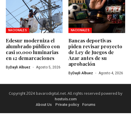
NACIONALES
NACIONALES
Edesur moderniza el
Bancas deportivas
alumbrado público con
piden revisar proyecto
casi 10,000 luminarias
de Ley de Juegos de
en 12 demarcaciones
Azar antes de su
aprobación
By
Dayli Albuez
Agosto 5, 2026
By
Dayli Albuez
Agosto 4, 2026
Copyright 2024 bavarodigital.net. All rights reserved powered by
hostuis.com
About Us
Private policy
Forums