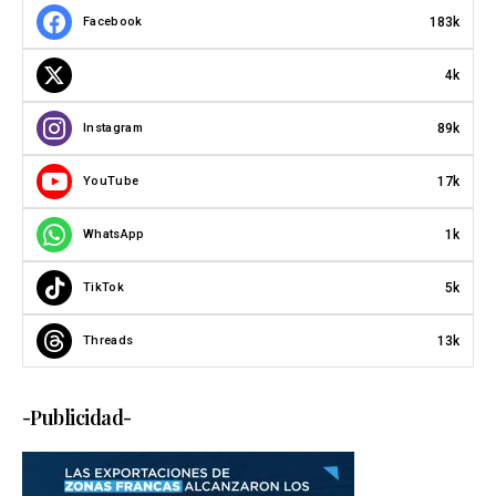
183k
Facebook
4k
89k
Instagram
17k
YouTube
1k
WhatsApp
5k
TikTok
13k
Threads
-Publicidad-