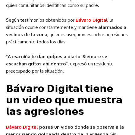
quien comunitarios identifican como su padre.
Según testimonios obtenidos por
Bávaro Digital
, la
situación ocurre constantemente y mantiene
alarmados a
vecinos de la zona
, quienes aseguran escuchar agresiones
prácticamente todos los días.
“
A esa niña le dan golpes a diario. Siempre se
escuchan gritos ahí dentro
”, expresó un residente
preocupado por la situación.
𝗕𝗮́𝘃𝗮𝗿𝗼 𝗗𝗶𝗴𝗶𝘁𝗮𝗹 𝘁𝗶𝗲𝗻𝗲
𝘂𝗻 𝘃𝗶𝗱𝗲𝗼 𝗾𝘂𝗲 𝗺𝘂𝗲𝘀𝘁𝗿𝗮
𝗹𝗮𝘀 𝗮𝗴𝗿𝗲𝘀𝗶𝗼𝗻𝗲𝘀
Bávaro Digital
posee un video donde se observa a la
menor siendo golpeada dentro de la vivienda.
Sin