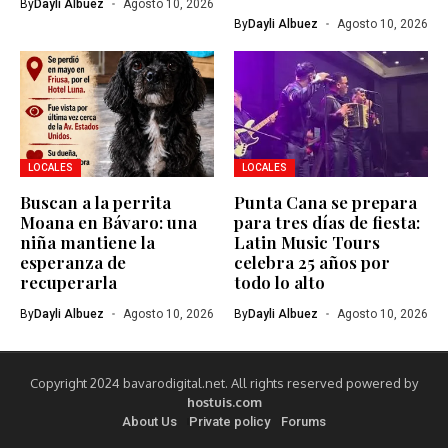
By
Dayli Albuez
Agosto 10, 2026
By
Dayli Albuez
Agosto 10, 2026
LOCALES
LOCALES
Buscan a la perrita
Punta Cana se prepara
Moana en Bávaro: una
para tres días de fiesta:
niña mantiene la
Latin Music Tours
esperanza de
celebra 25 años por
recuperarla
todo lo alto
By
Dayli Albuez
Agosto 10, 2026
By
Dayli Albuez
Agosto 10, 2026
Copyright 2024 bavarodigital.net. All rights reserved powered by
hostuis.com
About Us
Private policy
Forums