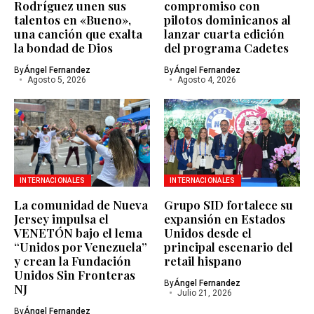
Rodríguez unen sus
compromiso con
talentos en «Bueno»,
pilotos dominicanos al
una canción que exalta
lanzar cuarta edición
la bondad de Dios
del programa Cadetes
By
Ángel Fernandez
By
Ángel Fernandez
Agosto 5, 2026
Agosto 4, 2026
INTERNACIONALES
INTERNACIONALES
La comunidad de Nueva
Grupo SID fortalece su
Jersey impulsa el
expansión en Estados
VENETÓN bajo el lema
Unidos desde el
“Unidos por Venezuela”
principal escenario del
y crean la Fundación
retail hispano
Unidos Sin Fronteras
By
Ángel Fernandez
NJ
Julio 21, 2026
By
Ángel Fernandez