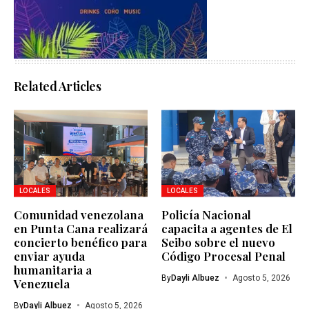
Related Articles
LOCALES
LOCALES
Comunidad venezolana
Policía Nacional
en Punta Cana realizará
capacita a agentes de El
concierto benéfico para
Seibo sobre el nuevo
enviar ayuda
Código Procesal Penal
humanitaria a
By
Dayli Albuez
Agosto 5, 2026
Venezuela
By
Dayli Albuez
Agosto 5, 2026