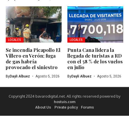
LOCALES
LOCALES
Se incendia Picapollo El
Punta Cana lidera la
Villero en Verón; fuga
llegada de turistas a RD
de gas habría
con el 58 % de los vuelos
provocado el siniestro
en julio
By
Dayli Albuez
Agosto 5, 2026
By
Dayli Albuez
Agosto 5, 2026
Copyright 2024 bavarodigital.net. All rights reserved powered by
hostuis.com
About Us
Private policy
Forums