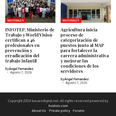
NACIONALES
NACIONALES
INFOTEP, Ministerio de
Agricultura inicia
Trabajo y World Vision
proceso de
certifican a 46
categorización de
profesionales en
puestos junto al MAP
prevención y
para fortalecer la
erradicación del
carrera administrativa
trabajo infantil
y mejorar las
condiciones de los
By
Ángel Fernandez
servidores
Agosto 7, 2026
By
Ángel Fernandez
Agosto 7, 2026
Copyright 2024 bavarodigital.net. All rights reserved powered by
hostuis.com
About Us
Private policy
Forums