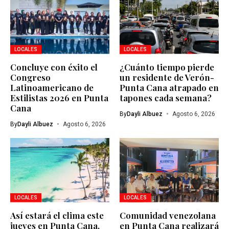
LOCALES
LOCALES
Concluye con éxito el
¿Cuánto tiempo pierde
Congreso
un residente de Verón-
Latinoamericano de
Punta Cana atrapado en
Estilistas 2026 en Punta
tapones cada semana?
Cana
By
Dayli Albuez
Agosto 6, 2026
By
Dayli Albuez
Agosto 6, 2026
LOCALES
LOCALES
Así estará el clima este
Comunidad venezolana
jueves en Punta Cana,
en Punta Cana realizará