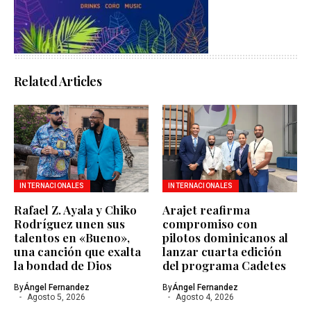
Related Articles
INTERNACIONALES
INTERNACIONALES
Rafael Z. Ayala y Chiko
Arajet reafirma
Rodríguez unen sus
compromiso con
talentos en «Bueno»,
pilotos dominicanos al
una canción que exalta
lanzar cuarta edición
la bondad de Dios
del programa Cadetes
By
Ángel Fernandez
By
Ángel Fernandez
Agosto 5, 2026
Agosto 4, 2026