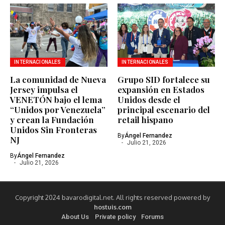
INTERNACIONALES
INTERNACIONALES
La comunidad de Nueva
Grupo SID fortalece su
Jersey impulsa el
expansión en Estados
VENETÓN bajo el lema
Unidos desde el
“Unidos por Venezuela”
principal escenario del
y crean la Fundación
retail hispano
Unidos Sin Fronteras
By
Ángel Fernandez
NJ
Julio 21, 2026
By
Ángel Fernandez
Julio 21, 2026
Copyright 2024 bavarodigital.net. All rights reserved powered by
hostuis.com
About Us
Private policy
Forums