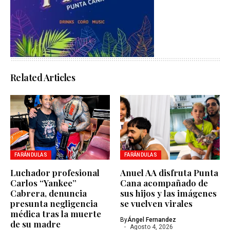
Related Articles
FARÁNDULAS
FARÁNDULAS
Luchador profesional
Anuel AA disfruta Punta
Carlos “Yankee”
Cana acompañado de
Cabrera, denuncia
sus hijos y las imágenes
presunta negligencia
se vuelven virales
médica tras la muerte
By
Ángel Fernandez
de su madre
Agosto 4, 2026