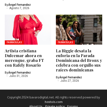
By
Ángel Fernandez
Agosto 7, 2026
FARÁNDULAS
FARÁNDULAS
Artista cristiana
La Biggie desata la
Dulcemar ahora en
euforia en la Parada
merengue, graba FT
Dominicana del Bronx y
con Rafely Rosario
celebra con orgullo sus
raíces dominicanas
By
Ángel Fernandez
Julio 31, 2026
By
Ángel Fernandez
Julio 27, 2026
Copyright 2024 bavarodigital.net. All rights reserved powered by
hostuis.com
About Us
Private policy
Forums