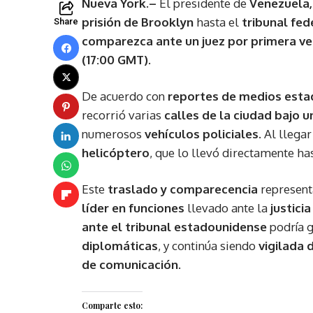
Nueva York.–
El presidente de
Venezuela,
prisión de Brooklyn
hasta el
tribunal fed
Share
comparezca ante un juez por primera ve
(17:00 GMT)
.
De acuerdo con
reportes de medios est
recorrió varias
calles de la ciudad
bajo u
numerosos
vehículos policiales
. Al llega
helicóptero
, que lo llevó directamente ha
Este
traslado y comparecencia
represent
líder en funciones
llevado ante la
justici
ante el tribunal estadounidense
podría 
diplomáticas
, y continúa siendo
vigilada 
de comunicación
.
Comparte esto: