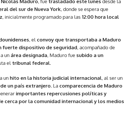
 Nicolás Maduro
, fue
trasladado este lunes
desde la
eral del sur de Nueva York
, donde se espera que
z
, inicialmente programado para las
12:00 hora local
adounidenses
, el
convoy que transportaba a Maduro
n fuerte dispositivo de seguridad
, acompañado de
r a un
área designada
, Maduro fue
subido a un
sta el
tribunal federal
.
a un
hito en la historia judicial internacional
, al ser un
a de un país extranjero
. La
comparecencia de Maduro
generar
importantes repercusiones políticas y
de cerca por la comunidad internacional y los medios