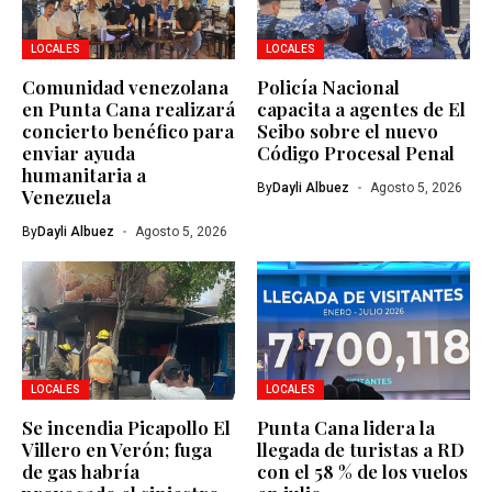
LOCALES
LOCALES
Comunidad venezolana
Policía Nacional
en Punta Cana realizará
capacita a agentes de El
concierto benéfico para
Seibo sobre el nuevo
enviar ayuda
Código Procesal Penal
humanitaria a
By
Dayli Albuez
Agosto 5, 2026
Venezuela
By
Dayli Albuez
Agosto 5, 2026
LOCALES
LOCALES
Se incendia Picapollo El
Punta Cana lidera la
Villero en Verón; fuga
llegada de turistas a RD
de gas habría
con el 58 % de los vuelos