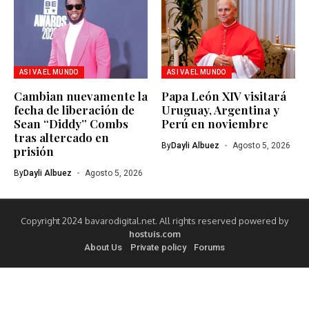
ASI VA EL MUNDO
ASI VA EL MUNDO
Cambian nuevamente la
Papa León XIV visitará
fecha de liberación de
Uruguay, Argentina y
Sean “Diddy” Combs
Perú en noviembre
tras altercado en
By
Dayli Albuez
Agosto 5, 2026
prisión
By
Dayli Albuez
Agosto 5, 2026
Copyright 2024 bavarodigital.net. All rights reserved powered by
hostuis.com
About Us
Private policy
Forums