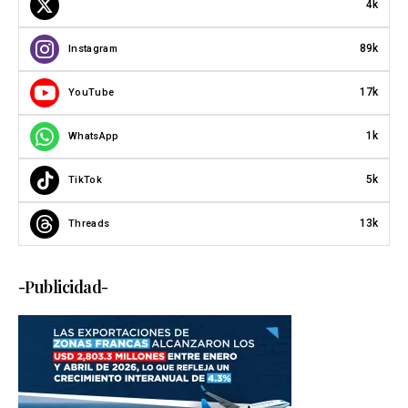
4k
89k
Instagram
17k
YouTube
1k
WhatsApp
5k
TikTok
13k
Threads
-Publicidad-