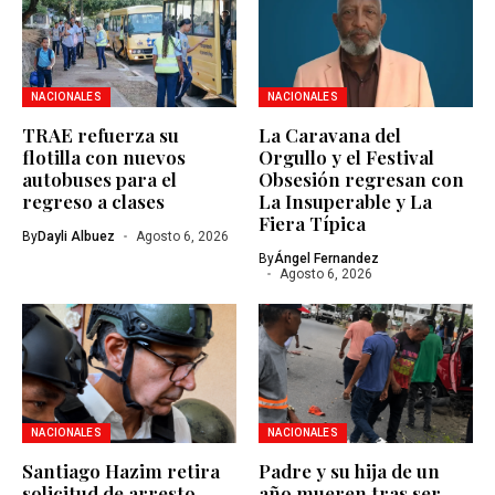
NACIONALES
NACIONALES
TRAE refuerza su
La Caravana del
flotilla con nuevos
Orgullo y el Festival
autobuses para el
Obsesión regresan con
regreso a clases
La Insuperable y La
Fiera Típica
By
Dayli Albuez
Agosto 6, 2026
By
Ángel Fernandez
Agosto 6, 2026
NACIONALES
NACIONALES
Santiago Hazim retira
Padre y su hija de un
solicitud de arresto
año mueren tras ser